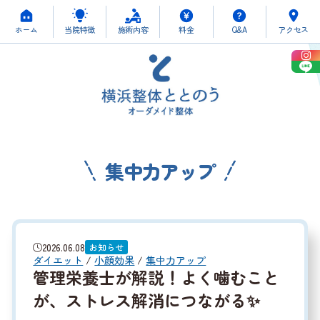
ホーム
当院特徴
施術内容
料金
Q&A
アクセス
集中力アップ
2026.06.08
お知らせ
ダイエット
/
小顔効果
/
集中力アップ
管理栄養士が解説！よく噛むこと
が、ストレス解消につながる✨