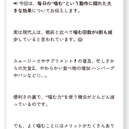
📢 今回は、
毎日の“噛む”という動作に隠れた大
きな効果
についてお伝えします。
実は現代人は、戦前と比べて
噛む回数が6割も減
少
していると言われています。😱
スムージー🥤やサプリメント💊の普及、忙しさか
らの欠食⏳、やわらかい食べ物の増加 ハンバーグ
やパンなど🍞…。
便利さの裏で、“噛む力”を使う機会がどんどん減
っているのです。
でも、よく噛むことにはメリットがたくさんあり