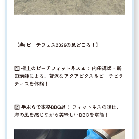
【
🏝️
ビーチフェス2026の見どころ！】
1️⃣
極上のビーチフィットネス🧘：
内田講師・鶴
田講師による、贅沢なアクアビクス＆ビーチピラ
ティスを体験！
2️⃣
手ぶらで本格BBQ🍖：
フィットネスの後は、
海の風を感じながら美味しいBBQを堪能！