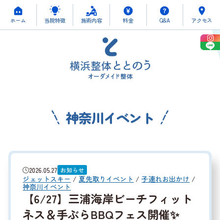
ホーム
当院特徴
施術内容
料金
Q&A
アクセス
神奈川イベント
2026.05.27
お知らせ
ジェットスキー
/
夏先取りイベント
/
子連れお出かけ
/
神奈川イベント
【6/27】三浦海岸ビーチフィット
ネス＆手ぶらBBQフェス開催✨