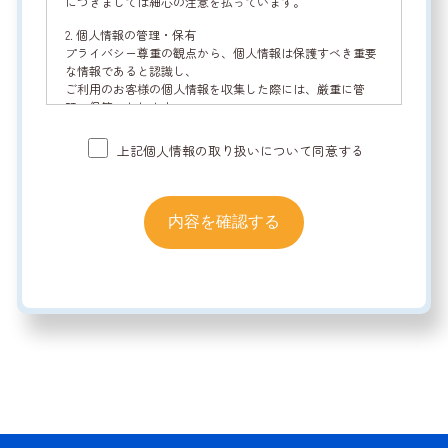
につきましては細心の注意を払っています。
2. 個人情報の管理・保有
プライバシー尊重の観点から、個人情報は保護すべき重要
な情報であると認識し、
ご利用のお客様の個人情報を収集した際には、厳重に管
理・保管いたします。
3. 個人情報の取得
上記個人情報の取り扱いについて同意する
個人情報を取得する際は、適切な範囲で適法かつ公正な手
段で個人情報を収集します。
当サイトでは、次のような場合に必要な範囲で個人情報を
取得する場合があります。
(A) お問い合わせ
4. 個人情報の利用・提供
原則として次の項目に掲げる目的に利用するために、お客
様より個人情報をご提供いただきます。
(1) お客様へ提供するサービスにおいて利用するため。
(2) お客様よりお問い合わせいただいた内容に回答させて
いただくため。
(3) お客様よりご請求いただいた各種資料を発送させてい
ただくため。
(4) サービスのご案内等、お客様に各種情報を提供させて
いただくため。