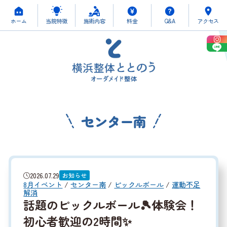
ホーム
当院特徴
施術内容
料金
Q&A
アクセス
センター南
2026.07.29
お知らせ
8月イベント
/
センター南
/
ピックルボール
/
運動不足
解消
話題のピックルボール🎾体験会！
初心者歓迎の2時間✨