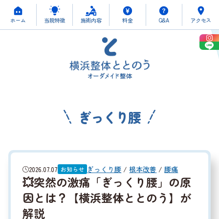
ホーム
当院特徴
施術内容
料金
Q&A
アクセス
ぎっくり腰
ぎっくり腰
/
根本改善
/
腰痛
2026.07.07
お知らせ
💥突然の激痛「ぎっくり腰」の原
因とは？【横浜整体ととのう】が
解説